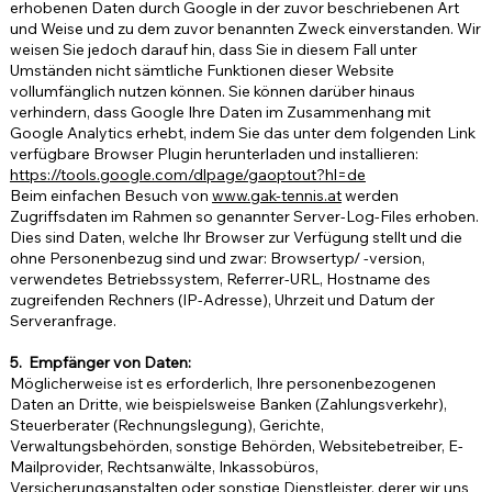
erhobenen Daten durch Google in der zuvor beschriebenen Art
und Weise und zu dem zuvor benannten Zweck einverstanden. Wir
weisen Sie jedoch darauf hin, dass Sie in diesem Fall unter
Umständen nicht sämtliche Funktionen dieser Website
vollumfänglich nutzen können. Sie können darüber hinaus
verhindern, dass Google Ihre Daten im Zusammenhang mit
Google Analytics erhebt, indem Sie das unter dem folgenden Link
verfügbare Browser Plugin herunterladen und installieren:
https://tools.google.com/dlpage/gaoptout?hl=de
Beim einfachen Besuch von
www.gak-tennis.at
werden
Zugriffsdaten im Rahmen so genannter Server-Log-Files erhoben.
Dies sind Daten, welche Ihr Browser zur Verfügung stellt und die
ohne Personenbezug sind und zwar: Browsertyp/ -version,
verwendetes Betriebssystem, Referrer-URL, Hostname des
zugreifenden Rechners (IP-Adresse), Uhrzeit und Datum der
Serveranfrage.
5. Empfänger von Daten:
Möglicherweise ist es erforderlich, Ihre personenbezogenen
Daten an Dritte, wie beispielsweise Banken (Zahlungsverkehr),
Steuerberater (Rechnungslegung), Gerichte,
Verwaltungsbehörden, sonstige Behörden, Websitebetreiber, E-
Mailprovider, Rechtsanwälte, Inkassobüros,
Versicherungsanstalten oder sonstige Dienstleister, derer wir uns